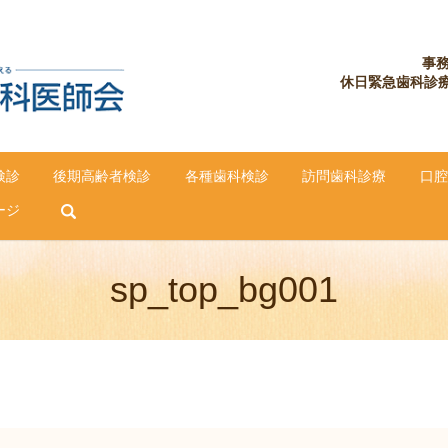
事務
休日緊急歯科診療所
検診
後期高齢者検診
各種歯科検診
訪問歯科診療
口腔
search
ージ
sp_top_bg001